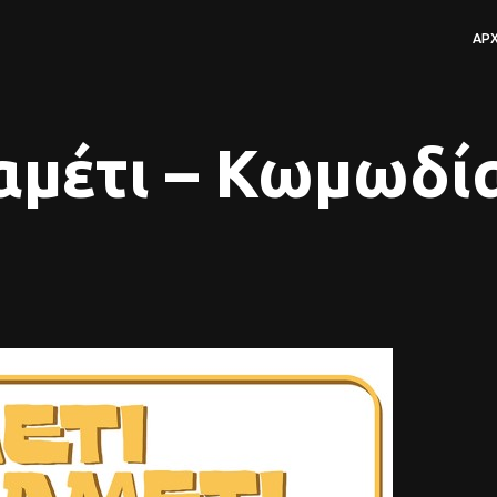
ΑΡΧ
αμέτι – Κωμωδία