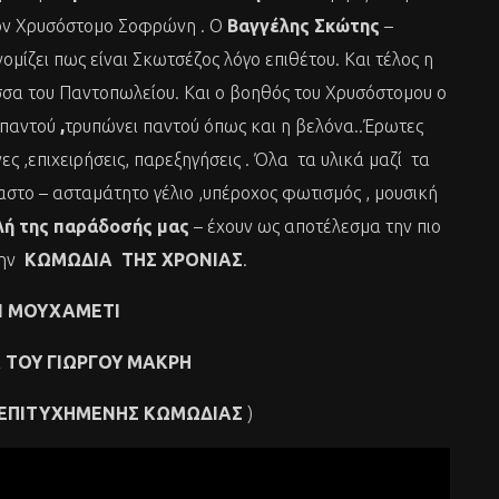
 τον Χρυσόστομο Σοφρώνη . Ο
Βαγγέλης Σκώτης
–
ομίζει πως είναι Σκωτσέζος λόγο επιθέτου. Και τέλος η
σσα του Παντοπωλείου. Και ο βοηθός του Χρυσόστομου ο
 παντού
,
τρυπώνει παντού όπως και η βελόνα..Έρωτες
ς ,επιχειρήσεις, παρεξηγήσεις . Όλα τα υλικά μαζί τα
αστο – ασταμάτητο γέλιο ,υπέροχος φωτισμός , μουσική
λή της παράδοσής μας
– έχουν ως αποτέλεσμα την πιο
την
KΩMΩΔIA ΤΗΣ ΧΡΟΝΙΑΣ
.
Ι ΜΟΥΧΑΜΕΤΙ
 ΤΟΥ ΓΙΩΡΓΟΥ ΜΑΚΡΗ
 ΕΠΙΤΥΧΗΜΕΝΗΣ ΚΩΜΩΔΙΑΣ
)