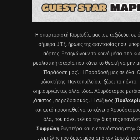
Η σπαρταριστή Κωμωδία μας ,σε ταξιδεύει σε 
σήμερα.!! Έξι ήρωες της φαντασίας που μπορ
πόρτας. Ξεσηκώνουν το κοινό μέσα από κω
ρεαλιστική ιστορία που κάνει το θεατή να μην μ
‘Παράδοση μας’. Η Παράδοσή μας σε όλα. Ο
,ιδιοκτήτης Παντοπωλείου, ξέρει τα πάντα – 
δημιουργώντας άλλα τόσα. Αθυρόστομος με ιδιο
,άπιστος , παραδοσιακός . Η σύζυγος (
Πουλχερί
και αυτό προσπαθεί να το κάνει ο Χρυσόστομος
όλα, που κάνει τελικά την δική της επανά
Σοφρώνη
θυγατέρα και η επανάσταση στην Ο
,τεμπέλης που όμως μέσα από τον έρωτά του 