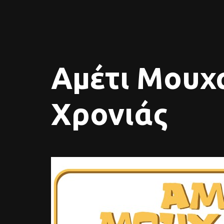
Αμέτι Μουχ
Χρονιάς