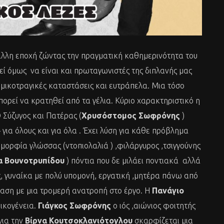
άλλη εποχή ζώντας την πραγματική καθημερινότητα του
εί όμως να είναι και πρωταγωνιστές της διπλανής μας
μικοτραγικές καταστάσεις και ευτράπελα. Μια τόσο
πορεί να κρατηθεί από τα γέλια. Κύριο χαρακτηριστικό η
 Σύζυγος και Πατέρας (
Χρυσόστομος Σωφρόνης
)
για όλους και για όλα . Έχει λύση για κάθε πρόβλημα
μορφία γλώσσας (ντοπιολαλιά ) ,φιλάργυρος ,τσιγγούνης
α Βουνοτρυπίδου
) πόντια που δε μιλάει ποντιακά αλλά
, γυναίκα με πολύ υπομονή, εργατική ,μητέρα πάνω από
σταση με μια τρομερή ανατροπή στο έργο. Η
Πανάγιο
ικογένεια.
Γιάγκος Σωφρόνης
ο ιός ,αιώνιος φοιτητής
για την
Βίρνα
Κουτσοκλανιότογλου
σκαρφίζεται μια