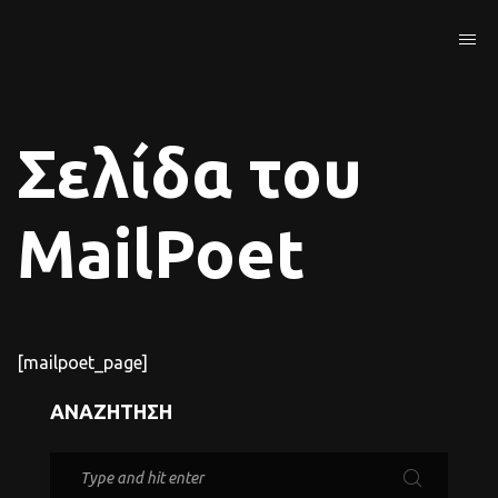
Σελίδα του
MailPoet
[mailpoet_page]
ΑΝΑΖΉΤΗΣΗ