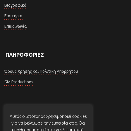
Βιογραφικό
Εισιτήρια
Επικοινωνία
ΠΛΗΡΟΦΟΡΊΕΣ
Όρους Χρήσης Και Πολιτική Απορρήτου
GM Productions
ΤΑ ΝΈΑ ΜΑΣ
Αυτός ο ιστότοπος χρησιμοποιεί cookies
για να βελτιώσει την εμπειρία σας. Θα
Αμέτι Μουχαμέτι – Κωμωδία Της Χρονιάς
υποθέσουμε ότι είστε εντάξει με αυτό,