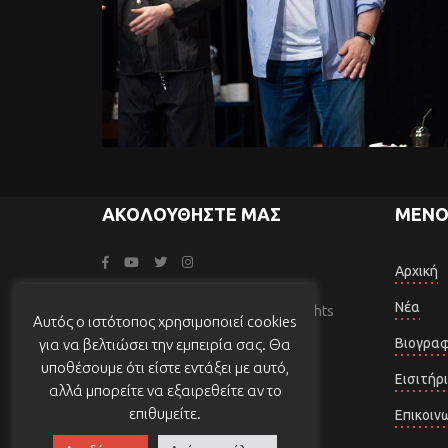
ΑΚΟΛΟΥΘΉΣΤΕ ΜΑΣ
ΜΕΝΟ
Αρχική
Νέα
© makrisgeorgios.gr – 2025. All rights
Αυτός ο ιστότοπος χρησιμοποιεί cookies
reserved. Website Designed and
Βιογραφ
για να βελτιώσει την εμπειρία σας. Θα
Developed by
Energy Art Web
υποθέσουμε ότι είστε εντάξει με αυτό,
Εισιτήρ
αλλά μπορείτε να εξαιρεθείτε αν το
επιθυμείτε.
Επικοιν