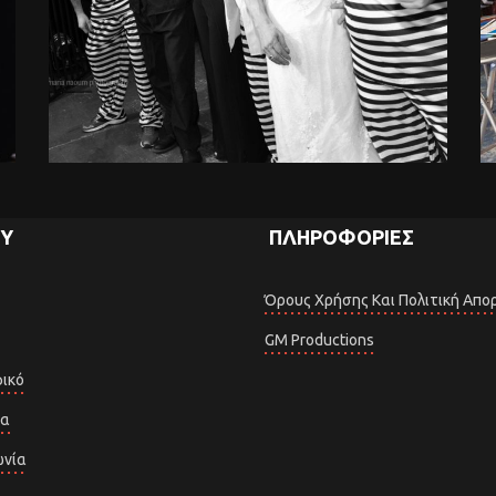
Ύ
ΠΛΗΡΟΦΟΡΊΕΣ
Όρους Χρήσης Και Πολιτική Απο
GM Productions
ικό
ια
ωνία