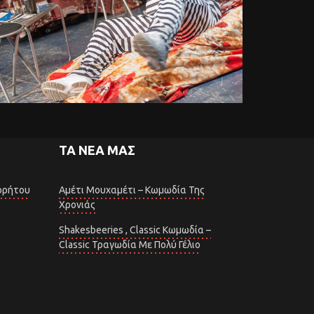
ΤΑ ΝΈΑ ΜΑΣ
ρρήτου
Αμέτι Μουχαμέτι – Κωμωδία Της
Χρονιάς
Shakesbeeries , Classic Κωμωδία –
Classic Τραγωδία Με Πολύ Γέλιο